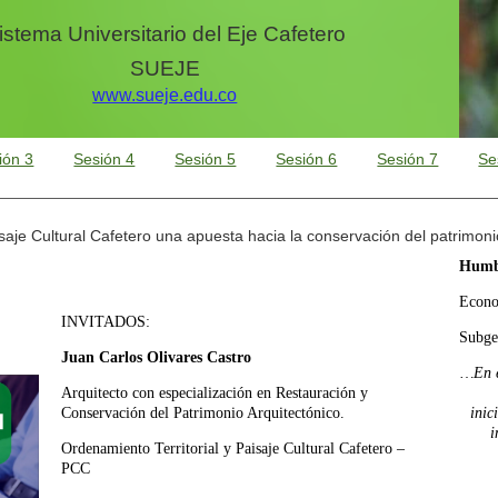
istema Universitario del Eje Cafetero
SUEJE
www.sueje.edu.co
ión 3
Sesión 4
Sesión 5
Sesión 6
Sesión 7
Se
aje Cultural Cafetero una apuesta hacia la conservación del patrimonio 
Humb
Econo
INVITADOS:
Subge
Juan Carlos Olivares Castro
…En el
Arquitecto con especialización en Restauración y
Conservación del Patrimonio Arquitectónico.
inic
i
Ordenamiento Territorial y Paisaje Cultural Cafetero –
PCC