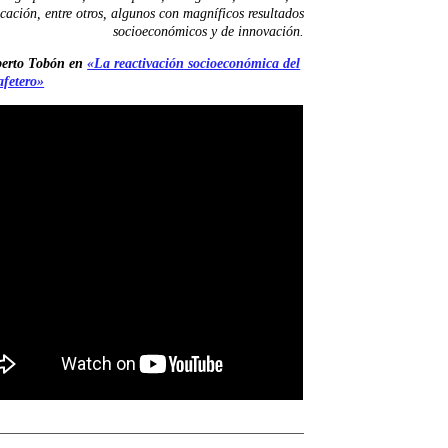
cación, entre otros, algunos con magníficos resultados
socioeconómicos y de innovación.
erto Tobón en
«La reactivación socioeconómica del
afetero»