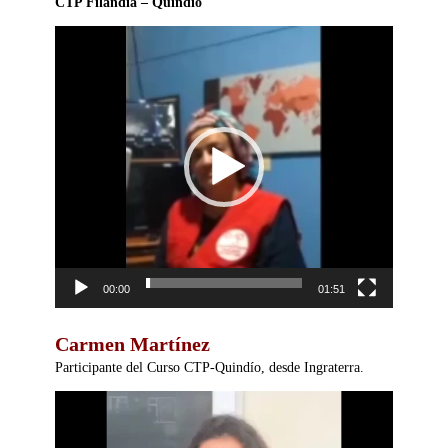
CTP Filandia – Quindío
Reproductor
de
vídeo
00:00
01:51
Carmen Martínez
Participante del Curso CTP-Quindío, desde Ingraterra.
Reproductor
de
vídeo