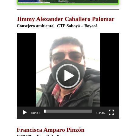
Jimmy Alexander Caballero Palomar
Consejero ambiental. CTP Saboyá – Boyacá
Reproductor
de
vídeo
00:00
01:36
Francisca Amparo Pinzón